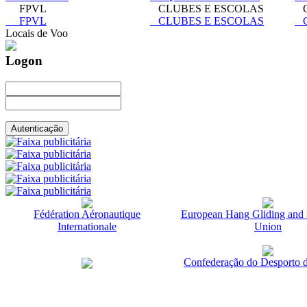
FPVL
CLUBES E ESCOLAS
C
FPVL
CLUBES E ESCOLAS
C
Locais de Voo
Logon
Fédération Aéronautique
European Hang Gliding and 
Internationale
Union
Confederação do Desporto d