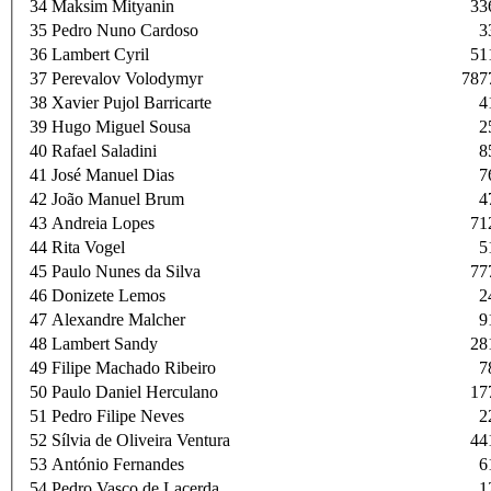
34
Maksim Mityanin
33
35
Pedro Nuno Cardoso
3
36
Lambert Cyril
51
37
Perevalov Volodymyr
787
38
Xavier Pujol Barricarte
4
39
Hugo Miguel Sousa
2
40
Rafael Saladini
8
41
José Manuel Dias
7
42
João Manuel Brum
4
43
Andreia Lopes
71
44
Rita Vogel
5
45
Paulo Nunes da Silva
77
46
Donizete Lemos
2
47
Alexandre Malcher
9
48
Lambert Sandy
28
49
Filipe Machado Ribeiro
7
50
Paulo Daniel Herculano
17
51
Pedro Filipe Neves
2
52
Sílvia de Oliveira Ventura
44
53
António Fernandes
6
54
Pedro Vasco de Lacerda
1