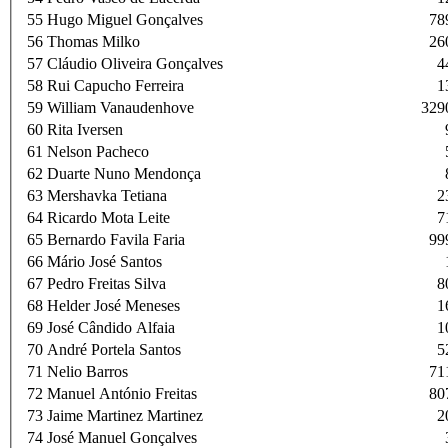
55
Hugo Miguel Gonçalves
78
56
Thomas Milko
26
57
Cláudio Oliveira Gonçalves
4
58
Rui Capucho Ferreira
1
59
William Vanaudenhove
329
60
Rita Iversen
61
Nelson Pacheco
62
Duarte Nuno Mendonça
63
Mershavka Tetiana
2
64
Ricardo Mota Leite
7
65
Bernardo Favila Faria
99
66
Mário José Santos
67
Pedro Freitas Silva
8
68
Helder José Meneses
1
69
José Cândido Alfaia
1
70
André Portela Santos
5
71
Nelio Barros
71
72
Manuel António Freitas
80
73
Jaime Martinez Martinez
2
74
José Manuel Gonçalves