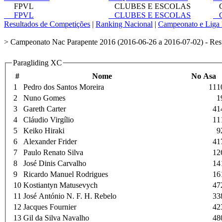
FPVL
CLUBES E ESCOLAS
C
FPVL
CLUBES E ESCOLAS
C
Resultados de Competições
|
Ranking Nacional
|
Campeonato e Liga 
> Campeonato Nac Parapente 2016 (2016-06-26 a 2016-07-02) - Res
Paragliding XC
#
Nome
No Asa
1
Pedro dos Santos Moreira
111
2
Nuno Gomes
1
3
Gareth Carter
41
4
Cláudio Virgílio
11
5
Keiko Hiraki
9
6
Alexander Frider
41
7
Paulo Renato Silva
12
8
José Dinis Carvalho
14
9
Ricardo Manuel Rodrigues
16
10
Kostiantyn Matusevych
47
11
José António N. F. H. Rebelo
33
12
Jacques Fournier
42
13
Gil da Silva Navalho
48