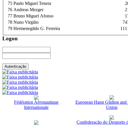
75
Paulo Miguel Tenera
2
76
Andreas Mezger
2
77
Bruno Miguel Afonso
1
78
Nuno Virgilio
74
79
Hermenegildo G. Ferreira
111
Logon
Fédération Aéronautique
European Hang Gliding and 
Internationale
Union
Confederação do Desporto d