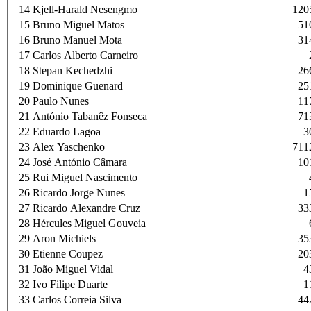
14
Kjell-Harald Nesengmo
120
15
Bruno Miguel Matos
51
16
Bruno Manuel Mota
31
17
Carlos Alberto Carneiro
18
Stepan Kechedzhi
26
19
Dominique Guenard
25
20
Paulo Nunes
11
21
António Tabanêz Fonseca
71
22
Eduardo Lagoa
3
23
Alex Yaschenko
711
24
José António Câmara
10
25
Rui Miguel Nascimento
26
Ricardo Jorge Nunes
1
27
Ricardo Alexandre Cruz
33
28
Hércules Miguel Gouveia
29
Aron Michiels
35
30
Etienne Coupez
20
31
João Miguel Vidal
4
32
Ivo Filipe Duarte
1
33
Carlos Correia Silva
44