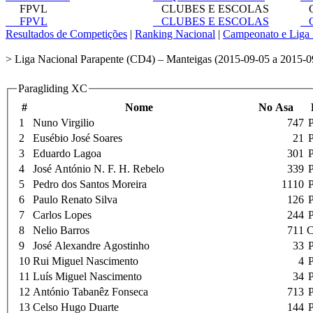
FPVL
CLUBES E ESCOLAS
C
FPVL
CLUBES E ESCOLAS
C
Resultados de Competições
|
Ranking Nacional
|
Campeonato e Liga 
> Liga Nacional Parapente (CD4) – Manteigas (2015-09-05 a 2015-09
Paragliding XC
#
Nome
No Asa
1
Nuno Virgilio
747
2
Eusébio José Soares
21
3
Eduardo Lagoa
301
4
José António N. F. H. Rebelo
339
5
Pedro dos Santos Moreira
1110
6
Paulo Renato Silva
126
7
Carlos Lopes
244
8
Nelio Barros
711
C
9
José Alexandre Agostinho
33
10
Rui Miguel Nascimento
4
11
Luís Miguel Nascimento
34
12
António Tabanêz Fonseca
713
13
Celso Hugo Duarte
144