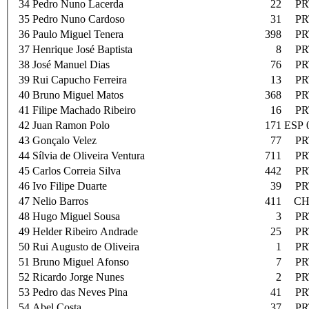
34
Pedro Nuno Lacerda
22
PR
35
Pedro Nuno Cardoso
31
PR
36
Paulo Miguel Tenera
398
PR
37
Henrique José Baptista
8
PR
38
José Manuel Dias
76
PR
39
Rui Capucho Ferreira
13
PR
40
Bruno Miguel Matos
368
PR
41
Filipe Machado Ribeiro
16
PR
42
Juan Ramon Polo
171
ESP 
43
Gonçalo Velez
77
PR
44
Sílvia de Oliveira Ventura
711
PR
45
Carlos Correia Silva
442
PR
46
Ivo Filipe Duarte
39
PR
47
Nelio Barros
411
CH
48
Hugo Miguel Sousa
3
PR
49
Helder Ribeiro Andrade
25
PR
50
Rui Augusto de Oliveira
1
PR
51
Bruno Miguel Afonso
7
PR
52
Ricardo Jorge Nunes
2
PR
53
Pedro das Neves Pina
41
PR
54
Abel Costa
37
PR