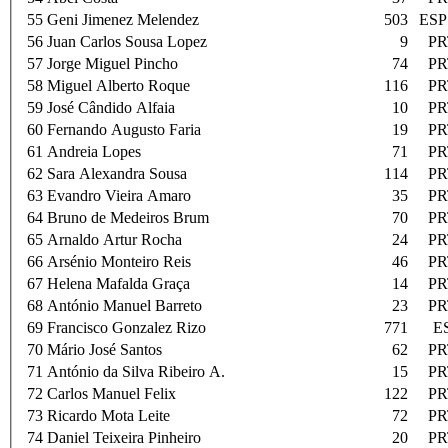
55
Geni Jimenez Melendez
503
ESP
56
Juan Carlos Sousa Lopez
9
PR
57
Jorge Miguel Pincho
74
PR
58
Miguel Alberto Roque
116
PR
59
José Cândido Alfaia
10
PR
60
Fernando Augusto Faria
19
PR
61
Andreia Lopes
71
PR
62
Sara Alexandra Sousa
114
PR
63
Evandro Vieira Amaro
35
PR
64
Bruno de Medeiros Brum
70
PR
65
Arnaldo Artur Rocha
24
PR
66
Arsénio Monteiro Reis
46
PR
67
Helena Mafalda Graça
14
PR
68
António Manuel Barreto
23
PR
69
Francisco Gonzalez Rizo
771
E
70
Mário José Santos
62
PR
71
António da Silva Ribeiro A.
15
PR
72
Carlos Manuel Felix
122
PR
73
Ricardo Mota Leite
72
PR
74
Daniel Teixeira Pinheiro
20
PR