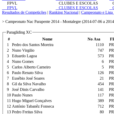
FPVL
CLUBES E ESCOLAS
C
FPVL
CLUBES E ESCOLAS
C
Resultados de Competições
|
Ranking Nacional
|
Campeonato e Liga 
> Campeonato Nac Parapente 2014 - Montalegre (2014-07-06 a 2014-
Paragliding XC
#
Nome
No Asa
F
1
Pedro dos Santos Moreira
1110
PR
2
Nuno Virgilio
747
PR
3
Eduardo Lagoa
573
PR
4
Nuno Gomes
6
PR
5
Carlos Alberto Carneiro
5
PR
6
Paulo Renato Silva
126
PR
7
Eusébio José Soares
21
PR
8
Gil da Silva Navalho
454
PR
9
José Dinis Carvalho
141
PR
10
Paulo Nunes
117
PR
11
Hugo Miguel Gonçalves
389
PR
12
António Tabanêz Fonseca
712
PR
13
Pedro Freitas Silva
80
PR