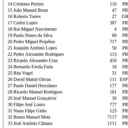
14
Cristiano Pereira
110
PR
15
João Manuel Brum
47
PR
16
Roberto Torres
27
GB
17
Carlos Lopes
387
PR
18
Rui Miguel Nascimento
4
PR
19
Paulo Nunes da Silva
69
PR
20
Pedro Miguel Perpétuo
717
PR
21
Joaquim António Lopes
50
PR
22
Pedro Alexandre Rodrigues
115
PR
23
Ricardo Alexandre Cruz
456
PR
24
Bernardo Favila Faria
18
PR
25
Rita Vogel
51
PR
26
David Mairal Olivan
111
ESP
27
Paulo Daniel Herculano
177
PR
28
Ricardo Manuel Rodrigues
161
PR
29
José Manuel Gonçalves
30
PR
30
Filipe José Louro
777
PR
31
Nuno Filipe Girão
123
PR
32
Bruno Manuel Mota
7117
PR
33
José António Câmara
1111
PR