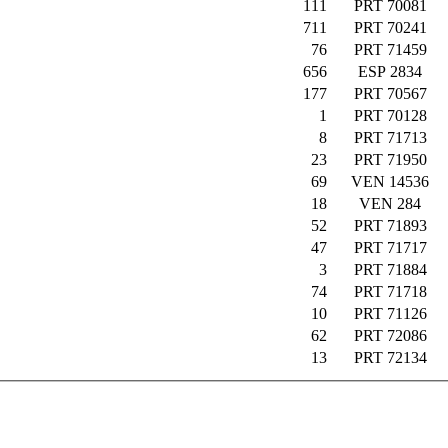
111
PRT 70081
711
PRT 70241
76
PRT 71459
656
ESP 2834
177
PRT 70567
1
PRT 70128
8
PRT 71713
23
PRT 71950
69
VEN 14536
18
VEN 284
52
PRT 71893
47
PRT 71717
3
PRT 71884
74
PRT 71718
10
PRT 71126
62
PRT 72086
13
PRT 72134