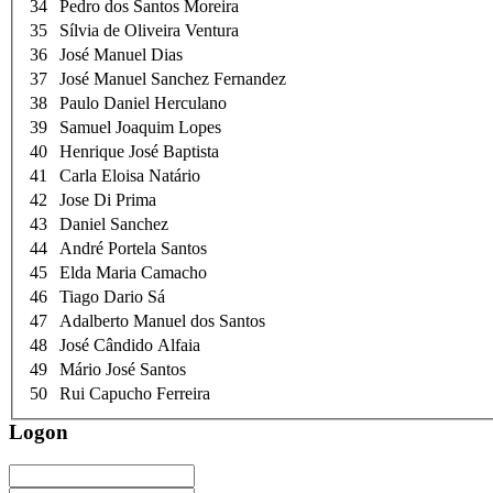
34
Pedro dos Santos Moreira
35
Sílvia de Oliveira Ventura
36
José Manuel Dias
37
José Manuel Sanchez Fernandez
38
Paulo Daniel Herculano
39
Samuel Joaquim Lopes
40
Henrique José Baptista
41
Carla Eloisa Natário
42
Jose Di Prima
43
Daniel Sanchez
44
André Portela Santos
45
Elda Maria Camacho
46
Tiago Dario Sá
47
Adalberto Manuel dos Santos
48
José Cândido Alfaia
49
Mário José Santos
50
Rui Capucho Ferreira
Logon