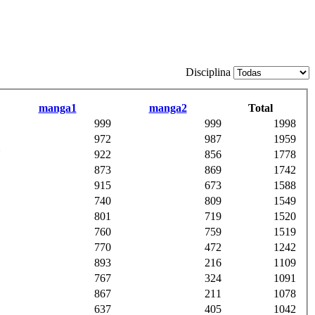
Disciplina
manga1
manga2
Total
999
999
1998
972
987
1959
N
922
856
1778
873
869
1742
915
673
1588
740
809
1549
801
719
1520
760
759
1519
770
472
1242
893
216
1109
767
324
1091
867
211
1078
637
405
1042