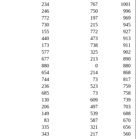
234
767
1001
246
750
996
772
197
969
730
215
945
155
772
927
440
473
913
173
738
911
577
325
902
677
213
890
880
0
880
654
214
868
744
73
817
236
523
759
685
73
758
130
609
739
206
497
703
149
539
688
83
587
670
335
321
656
343
217
560