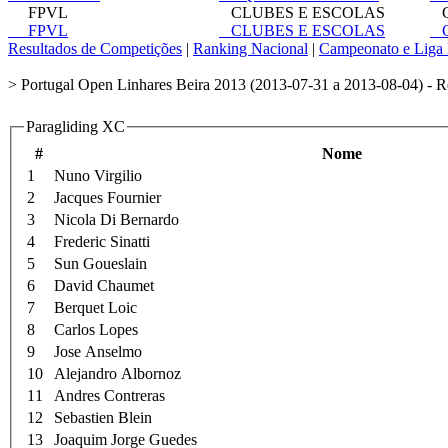
FPVL
CLUBES E ESCOLAS
C
FPVL
CLUBES E ESCOLAS
C
Resultados de Competições
|
Ranking Nacional
|
Campeonato e Liga 
> Portugal Open Linhares Beira 2013 (2013-07-31 a 2013-08-04) - R
Paragliding XC
#
Nome
1
Nuno Virgilio
2
Jacques Fournier
3
Nicola Di Bernardo
4
Frederic Sinatti
5
Sun Goueslain
6
David Chaumet
7
Berquet Loic
8
Carlos Lopes
9
Jose Anselmo
10
Alejandro Albornoz
11
Andres Contreras
12
Sebastien Blein
13
Joaquim Jorge Guedes