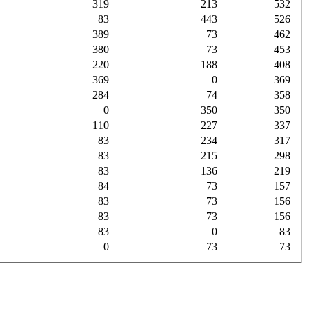
319
213
532
83
443
526
389
73
462
380
73
453
220
188
408
369
0
369
284
74
358
0
350
350
110
227
337
83
234
317
83
215
298
83
136
219
84
73
157
83
73
156
83
73
156
83
0
83
0
73
73