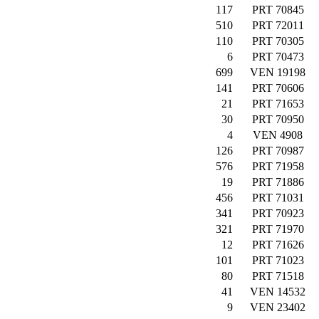
117
PRT 70845
510
PRT 72011
110
PRT 70305
6
PRT 70473
699
VEN 19198
141
PRT 70606
21
PRT 71653
30
PRT 70950
4
VEN 4908
126
PRT 70987
576
PRT 71958
19
PRT 71886
456
PRT 71031
341
PRT 70923
321
PRT 71970
12
PRT 71626
101
PRT 71023
80
PRT 71518
41
VEN 14532
9
VEN 23402