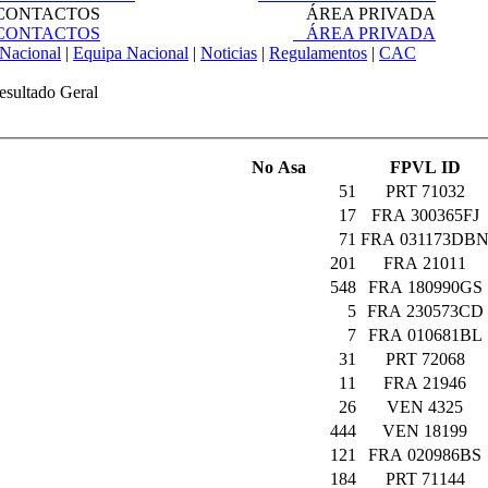
ONTACTOS
ÁREA PRIVADA
ONTACTOS
ÁREA PRIVADA
Nacional
|
Equipa Nacional
|
Noticias
|
Regulamentos
|
CAC
esultado Geral
No Asa
FPVL ID
51
PRT 71032
17
FRA 300365FJ
71
FRA 031173DB
201
FRA 21011
548
FRA 180990GS
5
FRA 230573CD
7
FRA 010681BL
31
PRT 72068
11
FRA 21946
26
VEN 4325
444
VEN 18199
121
FRA 020986BS
184
PRT 71144