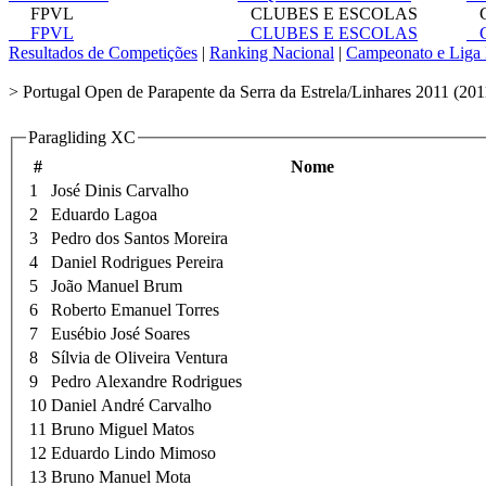
FPVL
CLUBES E ESCOLAS
C
FPVL
CLUBES E ESCOLAS
C
Resultados de Competições
|
Ranking Nacional
|
Campeonato e Liga 
> Portugal Open de Parapente da Serra da Estrela/Linhares 2011 (201
Paragliding XC
#
Nome
1
José Dinis Carvalho
2
Eduardo Lagoa
3
Pedro dos Santos Moreira
4
Daniel Rodrigues Pereira
5
João Manuel Brum
6
Roberto Emanuel Torres
7
Eusébio José Soares
8
Sílvia de Oliveira Ventura
9
Pedro Alexandre Rodrigues
10
Daniel André Carvalho
11
Bruno Miguel Matos
12
Eduardo Lindo Mimoso
13
Bruno Manuel Mota