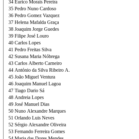
34
Eurico Morais Pereira
35
Pedro Nuno Cardoso
36
Pedro Gomez Vazquez
37
Helena Mafalda Graça
38
Joaquim Jorge Guedes
39
Filipe José Louro
40
Carlos Lopes
41
Pedro Freitas Silva
42
Susana Maria Nóbrega
43
Carlos Alberto Carneiro
44
António da Silva Ribeiro A.
45
João Miguel Ventura
46
Joaquim Manuel Lagoa
47
Tiago Dario Sá
48
Andreia Lopes
49
José Manuel Dias
50
Nuno Alexandre Marques
51
Orlando Luis Neves
52
Sérgio Alexandre Oliveira
53
Fernando Ferreira Gomes
54
Maria das Dores Mendes