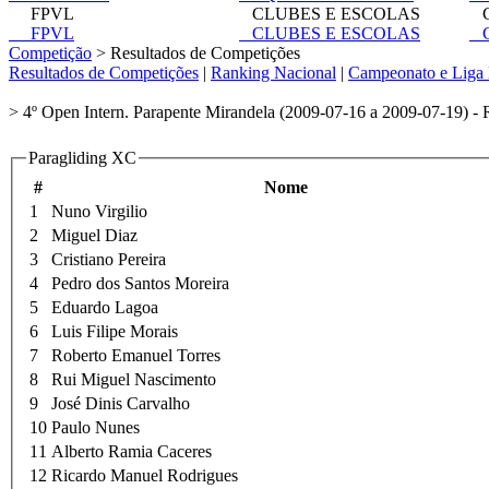
FPVL
CLUBES E ESCOLAS
C
FPVL
CLUBES E ESCOLAS
C
Competição
> Resultados de Competições
Resultados de Competições
|
Ranking Nacional
|
Campeonato e Liga 
> 4º Open Intern. Parapente Mirandela (2009-07-16 a 2009-07-19) - 
Paragliding XC
#
Nome
1
Nuno Virgilio
2
Miguel Diaz
3
Cristiano Pereira
4
Pedro dos Santos Moreira
5
Eduardo Lagoa
6
Luis Filipe Morais
7
Roberto Emanuel Torres
8
Rui Miguel Nascimento
9
José Dinis Carvalho
10
Paulo Nunes
11
Alberto Ramia Caceres
12
Ricardo Manuel Rodrigues