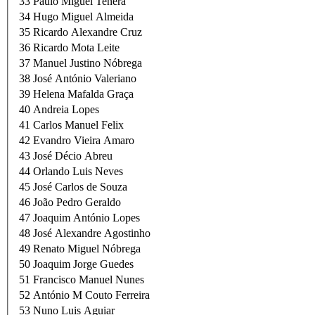
33
Paulo Miguel Tenera
34
Hugo Miguel Almeida
35
Ricardo Alexandre Cruz
36
Ricardo Mota Leite
37
Manuel Justino Nóbrega
38
José António Valeriano
39
Helena Mafalda Graça
40
Andreia Lopes
41
Carlos Manuel Felix
42
Evandro Vieira Amaro
43
José Décio Abreu
44
Orlando Luis Neves
45
José Carlos de Souza
46
João Pedro Geraldo
47
Joaquim António Lopes
48
José Alexandre Agostinho
49
Renato Miguel Nóbrega
50
Joaquim Jorge Guedes
51
Francisco Manuel Nunes
52
António M Couto Ferreira
53
Nuno Luis Aguiar