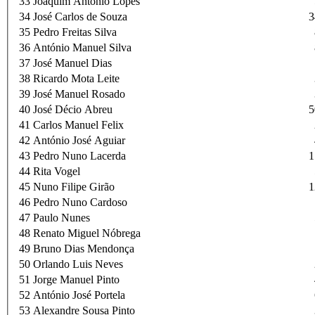
33
Joaquim António Lopes
34
José Carlos de Souza
3
35
Pedro Freitas Silva
36
António Manuel Silva
37
José Manuel Dias
38
Ricardo Mota Leite
39
José Manuel Rosado
40
José Décio Abreu
5
41
Carlos Manuel Felix
42
António José Aguiar
43
Pedro Nuno Lacerda
1
44
Rita Vogel
45
Nuno Filipe Girão
1
46
Pedro Nuno Cardoso
47
Paulo Nunes
48
Renato Miguel Nóbrega
49
Bruno Dias Mendonça
50
Orlando Luis Neves
51
Jorge Manuel Pinto
52
António José Portela
53
Alexandre Sousa Pinto