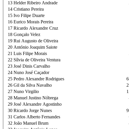
13
Helder Ribeiro Andrade
14
Cristiano Pereira
15
Ivo Filipe Duarte
16
Eurico Morais Pereira
17
Ricardo Alexandre Cruz
18
Gonçalo Velez
19
Rui Augusto de Oliveira
20
António Joaquim Saiote
21
Luis Filipe Morais
22
Sílvia de Oliveira Ventura
23
José Dinis Carvalho
24
Nuno José Caçador
25
Pedro Alexandre Rodrigues
6
26
Gil da Silva Navalho
2
27
Nuno Virgilio
1
28
Manuel Justino Nóbrega
29
José Alexandre Agostinho
30
Ricardo Jorge Nunes
9
31
Carlos Alberto Fernandes
32
João Manuel Brum