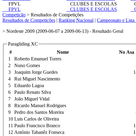
FPVL
CLUBES E ESCOLAS
C
FPVL
CLUBES E ESCOLAS
C
Competição
> Resultados de Competições
Resultados de Competições
|
Ranking Nacional
|
Campeonato e Liga 
> Nordeste 2009 (2009-06-07 a 2009-06-13) - Resultado Geral
Paragliding XC
#
Nome
No Asa
1
Roberto Emanuel Torres
2
Nuno Gomes
3
Joaquim Jorge Guedes
1
4
Rui Miguel Nascimento
5
Eduardo Lagoa
6
Paulo Renato Silva
7
João Miguel Vidal
8
Ricardo Manuel Rodrigues
9
Pedro dos Santos Moreira
10
Luis Carlos de Oliveira
11
Paulo Francisco Branco
1
12
António Tabanêz Fonseca
1