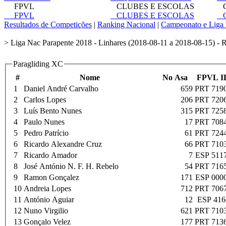
FPVL
CLUBES E ESCOLAS
C
FPVL
CLUBES E ESCOLAS
C
Resultados de Competições
|
Ranking Nacional
|
Campeonato e Liga 
> Liga Nac Parapente 2018 - Linhares (2018-08-11 a 2018-08-15) - R
Paragliding XC
#
Nome
No Asa
FPVL I
1
Daniel André Carvalho
659
PRT 719
2
Carlos Lopes
206
PRT 720
3
Luís Bento Nunes
315
PRT 725
4
Paulo Nunes
17
PRT 708
5
Pedro Patrício
61
PRT 724
6
Ricardo Alexandre Cruz
66
PRT 710
7
Ricardo Amador
7
ESP 511
8
José António N. F. H. Rebelo
54
PRT 716
9
Ramon Gonçalez
171
ESP 000
10
Andreia Lopes
712
PRT 706
11
António Aguiar
12
ESP 416
12
Nuno Virgilio
621
PRT 710
13
Gonçalo Velez
177
PRT 713