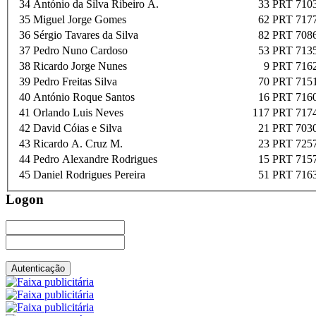
34
António da Silva Ribeiro A.
33
PRT 710
35
Miguel Jorge Gomes
62
PRT 717
36
Sérgio Tavares da Silva
82
PRT 708
37
Pedro Nuno Cardoso
53
PRT 713
38
Ricardo Jorge Nunes
9
PRT 716
39
Pedro Freitas Silva
70
PRT 715
40
António Roque Santos
16
PRT 716
41
Orlando Luis Neves
117
PRT 717
42
David Cóias e Silva
21
PRT 703
43
Ricardo A. Cruz M.
23
PRT 725
44
Pedro Alexandre Rodrigues
15
PRT 715
45
Daniel Rodrigues Pereira
51
PRT 716
Logon