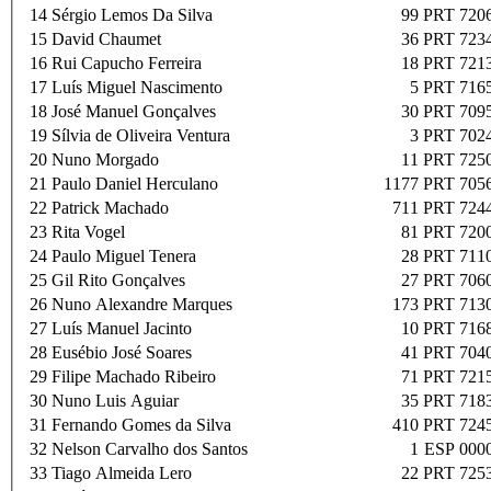
14
Sérgio Lemos Da Silva
99
PRT 720
15
David Chaumet
36
PRT 723
16
Rui Capucho Ferreira
18
PRT 721
17
Luís Miguel Nascimento
5
PRT 716
18
José Manuel Gonçalves
30
PRT 709
19
Sílvia de Oliveira Ventura
3
PRT 702
20
Nuno Morgado
11
PRT 725
21
Paulo Daniel Herculano
1177
PRT 705
22
Patrick Machado
711
PRT 724
23
Rita Vogel
81
PRT 720
24
Paulo Miguel Tenera
28
PRT 711
25
Gil Rito Gonçalves
27
PRT 706
26
Nuno Alexandre Marques
173
PRT 713
27
Luís Manuel Jacinto
10
PRT 716
28
Eusébio José Soares
41
PRT 704
29
Filipe Machado Ribeiro
71
PRT 721
30
Nuno Luis Aguiar
35
PRT 718
31
Fernando Gomes da Silva
410
PRT 724
32
Nelson Carvalho dos Santos
1
ESP 000
33
Tiago Almeida Lero
22
PRT 725