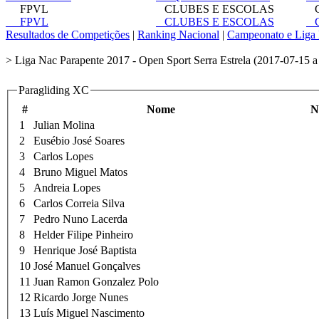
FPVL
CLUBES E ESCOLAS
C
FPVL
CLUBES E ESCOLAS
C
Resultados de Competições
|
Ranking Nacional
|
Campeonato e Liga 
> Liga Nac Parapente 2017 - Open Sport Serra Estrela (2017-07-15 a
Paragliding XC
#
Nome
N
1
Julian Molina
2
Eusébio José Soares
3
Carlos Lopes
4
Bruno Miguel Matos
5
Andreia Lopes
6
Carlos Correia Silva
7
Pedro Nuno Lacerda
8
Helder Filipe Pinheiro
9
Henrique José Baptista
10
José Manuel Gonçalves
11
Juan Ramon Gonzalez Polo
12
Ricardo Jorge Nunes
13
Luís Miguel Nascimento