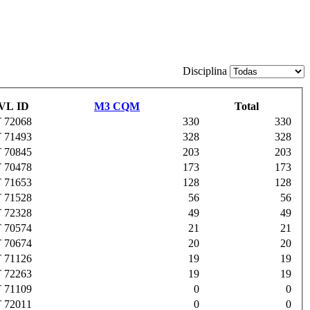
Disciplina
VL ID
M3 CQM
Total
 72068
330
330
 71493
328
328
 70845
203
203
 70478
173
173
 71653
128
128
 71528
56
56
 72328
49
49
 70574
21
21
 70674
20
20
 71126
19
19
 72263
19
19
 71109
0
0
 72011
0
0