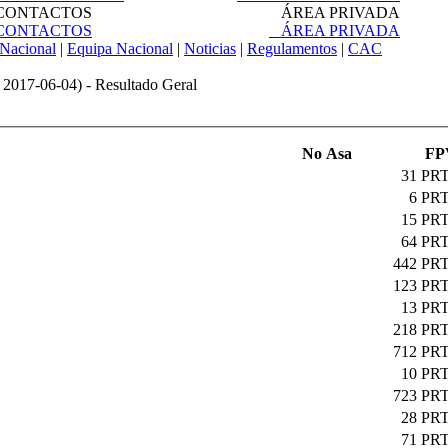
ONTACTOS
ÁREA PRIVADA
ONTACTOS
ÁREA PRIVADA
Nacional
|
Equipa Nacional
|
Noticias
|
Regulamentos
|
CAC
 2017-06-04) - Resultado Geral
No Asa
FP
31
PRT
6
PRT
15
PRT
64
PRT
442
PRT
123
PRT
13
PRT
218
PRT
712
PRT
10
PRT
723
PRT
28
PRT
71
PRT