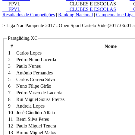
FPVL
CLUBES E ESCOLAS
C
FPVL
CLUBES E ESCOLAS
C
Resultados de Competições
|
Ranking Nacional
|
Campeonato e Liga 
> Liga Nac Parapente 2017 - Open Sport Castelo Vide (2017-06-01 a
Paragliding XC
#
Nome
1
Carlos Lopes
2
Pedro Nuno Lacerda
3
Paulo Nunes
4
António Fernandes
5
Carlos Correia Silva
6
Nuno Filipe Girão
7
Pedro Vasco de Lacerda
8
Rui Miguel Sousa Freitas
9
Andreia Lopes
10
José Cândido Alfaia
11
Remi Silva Peres
12
Paulo Miguel Tenera
13
Bruno Miguel Matos