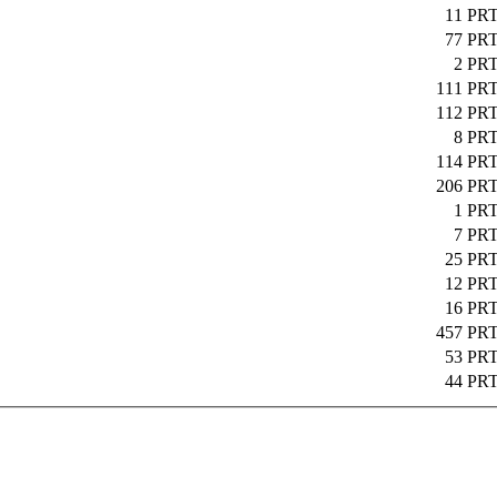
11
PRT
77
PRT
2
PRT
111
PRT
112
PRT
8
PRT
114
PRT
206
PRT
1
PRT
7
PRT
25
PRT
12
PRT
16
PRT
457
PRT
53
PRT
44
PRT