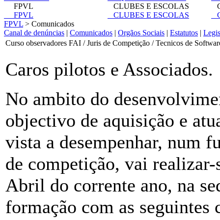
FPVL
CLUBES E ESCOLAS
C
FPVL
CLUBES E ESCOLAS
C
FPVL
> Comunicados
Canal de denúncias
|
Comunicados
|
Orgãos Sociais
|
Estatutos
|
Legi
Curso observadores FAI / Juris de Competição / Tecnicos de Softwar
Caros pilotos e Associados.
No ambito do desenvolvime
objectivo de aquisição e at
vista a desempenhar, num fu
de competição, vai realizar-
Abril do corrente ano, na s
formação com as seguintes