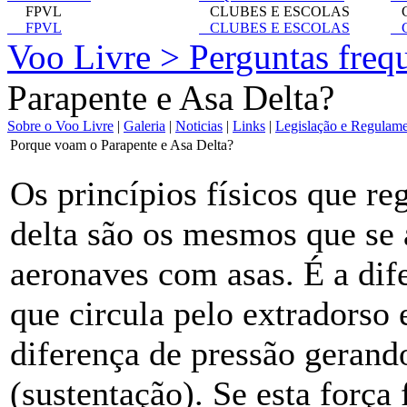
FPVL
CLUBES E ESCOLAS
C
FPVL
CLUBES E ESCOLAS
C
Voo Livre > Perguntas freq
Parapente e Asa Delta?
Sobre o Voo Livre
|
Galeria
|
Noticias
|
Links
|
Legislação e Regulam
Porque voam o Parapente e Asa Delta?
Os princípios físicos que r
delta são os mesmos que se 
aeronaves com asas. É a dife
que circula pelo extradorso 
diferença de pressão gerand
(sustentação). Se esta força