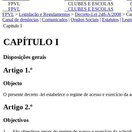
FPVL
CLUBES E ESCOLAS
C
FPVL
CLUBES E ESCOLAS
C
FPVL
>
Legislação e Regulamentos
>
Decreto-Lei 248-A/2008
> Cap
Canal de denúncias
|
Comunicados
|
Orgãos Sociais
|
Estatutos
|
Legi
Capitulo I
CAPÍTULO I
Disposições gerais
Artigo 1.º
Objecto
O presente decreto -lei estabelece o regime de acesso e exercício da a
Artigo 2.º
Objectivos
1 — São objectivos gerais do regime de acesso e exercício da activid