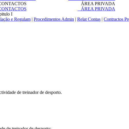
ONTACTOS
ÁREA PRIVADA
ONTACTOS
ÁREA PRIVADA
itulo I
slação e Regulam
|
Procedimentos Admin
|
Relat Contas
|
Contractos P
ctividade de treinador de desporto.
ade de treinador de desporto: