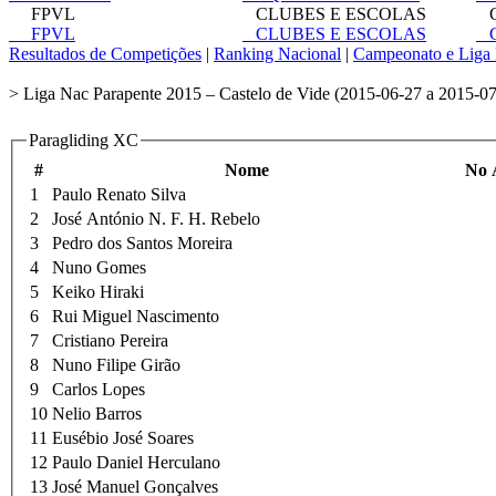
FPVL
CLUBES E ESCOLAS
C
FPVL
CLUBES E ESCOLAS
C
Resultados de Competições
|
Ranking Nacional
|
Campeonato e Liga 
> Liga Nac Parapente 2015 – Castelo de Vide (2015-06-27 a 2015-07
Paragliding XC
#
Nome
No 
1
Paulo Renato Silva
2
José António N. F. H. Rebelo
3
Pedro dos Santos Moreira
4
Nuno Gomes
5
Keiko Hiraki
6
Rui Miguel Nascimento
7
Cristiano Pereira
8
Nuno Filipe Girão
9
Carlos Lopes
10
Nelio Barros
11
Eusébio José Soares
12
Paulo Daniel Herculano
13
José Manuel Gonçalves