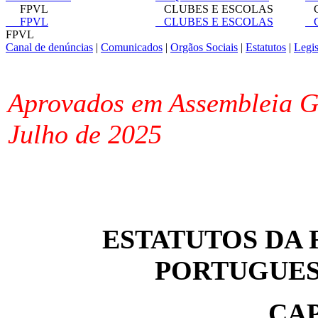
FPVL
CLUBES E ESCOLAS
C
FPVL
CLUBES E ESCOLAS
C
FPVL
Canal de denúncias
|
Comunicados
|
Orgãos Sociais
|
Estatutos
|
Legi
Aprovados em Assembleia Ge
Julho de 2025
ESTATUTOS DA F
PORTUGUES
CAP