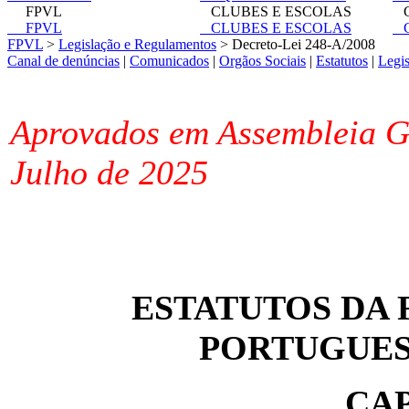
FPVL
CLUBES E ESCOLAS
C
FPVL
CLUBES E ESCOLAS
C
FPVL
>
Legislação e Regulamentos
> Decreto-Lei 248-A/2008
Canal de denúncias
|
Comunicados
|
Orgãos Sociais
|
Estatutos
|
Legi
Aprovados em Assembleia Ge
Julho de 2025
ESTATUTOS DA F
PORTUGUES
CAP